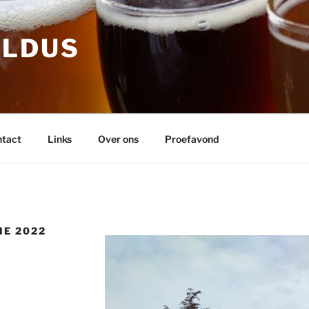
OLDUS
tact
Links
Over ons
Proefavond
IE 2022