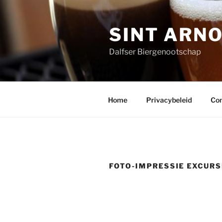
Ga
naar
SINT ARN
de
inhoud
Dalfser Biergenootschap
Home
Privacybeleid
Con
FOTO-IMPRESSIE EXCURS