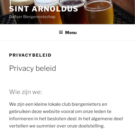
Ga
SINT ARNOLDUS
naar
Dalfser Biergenootschap
de
inhoud
Menu
PRIVACYBELEID
Privacy beleid
Wie zijn we:
We zijn een kleine lokale club biergenieters en
gebruiken deze website vooral om onze leden te
informeren in het besloten deel. In het algemene deel
vertellen we summier over onze doelstelling.