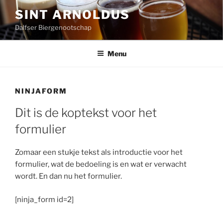
Ga
SINT ARNOLDUS
naar
Dalfser Biergenootschap
de
inhoud
Menu
NINJAFORM
Dit is de koptekst voor het
formulier
Zomaar een stukje tekst als introductie voor het
formulier, wat de bedoeling is en wat er verwacht
wordt. En dan nu het formulier.
[ninja_form id=2]